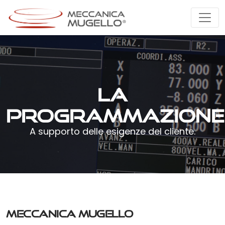
Vai
Vai
al
al
contenuto
Footer
principale
LA
PROGRAMMAZIONE
A supporto delle esigenze del cliente.
Meccanica Mugello