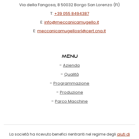
Via della Fangosa, 8 50032 Borgo San Lorenzo (FI)
T:
+39 055 8494387
E:
info@meccanicamugello.it
E:
meccanicamugellosrl@cert.cna.it
Menu
-
Azienda
-
Qualità
-
Programmazione
-
Produzione
-
Parco Macchine
La società ha ricevuto benefici rientranti nel regime degli
aiuti di